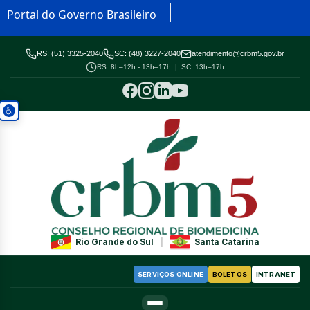
Portal do Governo Brasileiro
RS: (51) 3325-2040
SC: (48) 3227-2040
atendimento@crbm5.gov.br
RS: 8h–12h - 13h–17h | SC: 13h–17h
Rio Grande do Sul
|
Santa Catarina
SERVIÇOS ONLINE
BOLETOS
INTRANET