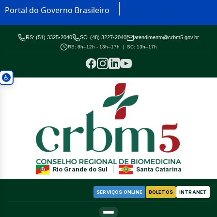
Portal do Governo Brasileiro
RS: (51) 3325-2040
SC: (48) 3227-2040
atendimento@crbm5.gov.br
RS: 8h–12h - 13h–17h | SC: 13h–17h
Rio Grande do Sul
|
Santa Catarina
SERVIÇOS ONLINE
BOLETOS
INTRANET