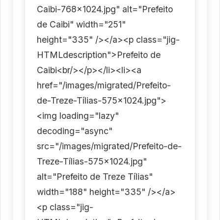
Caibi-768x1024.jpg" alt="Prefeito
de Caibi" width="251"
height="335" /></a><p class="jig-
HTMLdescription">Prefeito de
Caibi<br/></p></li><li><a
href="/images/migrated/Prefeito-
de-Treze-Tílias-575x1024.jpg">
<img loading="lazy"
decoding="async"
src="/images/migrated/Prefeito-de-
Treze-Tílias-575x1024.jpg"
alt="Prefeito de Treze Tílias"
width="188" height="335" /></a>
<p class="jig-