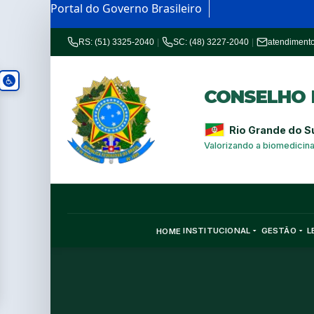
Portal do Governo Brasileiro
RS: (51) 3325-2040
|
SC: (48) 3227-2040
|
atendiment
CONSELHO R
Rio Grande do S
Valorizando a biomedicin
INSTITUCIONAL
GESTÃO
L
HOME