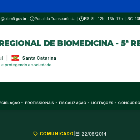
o@crbm5.gov.br
|
Portal da Transparência
|
RS: 8h–12h - 13h–17h | SC: 1
EGIONAL DE BIOMEDICINA - 5ª R
ul
|
Santa Catarina
a e protegendo a sociedade.
EGISLAÇÃO
PROFISSIONAIS
FISCALIZAÇÃO
LICITAÇÕES
CONCURS
COMUNICADO
|
22/08/2014