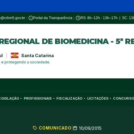
o@crbm5.gov.br
|
Portal da Transparência
|
RS: 8h–12h - 13h–17h | SC: 1
EGIONAL DE BIOMEDICINA - 5ª R
ul
|
Santa Catarina
a e protegendo a sociedade.
EGISLAÇÃO
PROFISSIONAIS
FISCALIZAÇÃO
LICITAÇÕES
CONCURS
COMUNICADO
|
10/09/2015