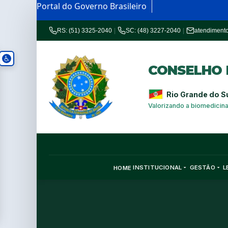
Portal do Governo Brasileiro
RS: (51) 3325-2040
|
SC: (48) 3227-2040
|
atendiment
CONSELHO R
Rio Grande do S
Valorizando a biomedicin
INSTITUCIONAL
GESTÃO
L
HOME