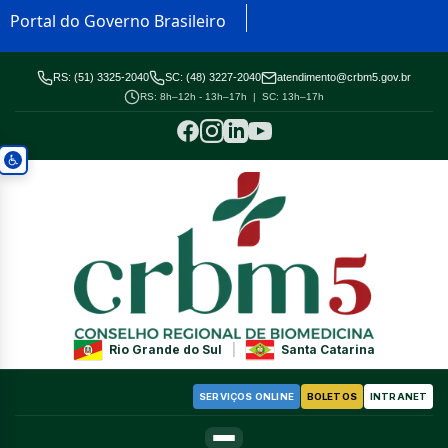
Portal do Governo Brasileiro
RS: (51) 3325-2040
SC: (48) 3227-2040
atendimento@crbm5.gov.br
RS: 8h–12h - 13h–17h | SC: 13h–17h
Rio Grande do Sul
|
Santa Catarina
SERVIÇOS ONLINE
BOLETOS
INTRANET