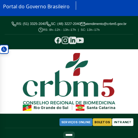
Portal do Governo Brasileiro
RS: (51) 3325-2040
SC: (48) 3227-2040
atendimento@crbm5.gov.br
RS: 8h–12h - 13h–17h | SC: 13h–17h
Rio Grande do Sul
|
Santa Catarina
SERVIÇOS ONLINE
BOLETOS
INTRANET