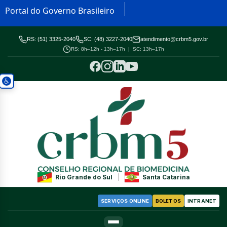
Portal do Governo Brasileiro
RS: (51) 3325-2040
SC: (48) 3227-2040
atendimento@crbm5.gov.br
RS: 8h–12h - 13h–17h | SC: 13h–17h
Rio Grande do Sul
|
Santa Catarina
SERVIÇOS ONLINE
BOLETOS
INTRANET