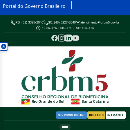
Portal do Governo Brasileiro
RS: (51) 3325-2040
SC: (48) 3227-2040
atendimento@crbm5.gov.br
RS: 8h–12h - 13h–17h | SC: 13h–17h
Rio Grande do Sul
|
Santa Catarina
SERVIÇOS ONLINE
BOLETOS
INTRANET