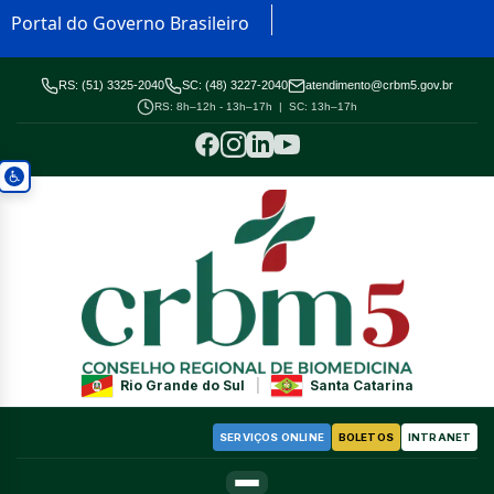
Portal do Governo Brasileiro
RS: (51) 3325-2040
SC: (48) 3227-2040
atendimento@crbm5.gov.br
RS: 8h–12h - 13h–17h | SC: 13h–17h
Rio Grande do Sul
|
Santa Catarina
SERVIÇOS ONLINE
BOLETOS
INTRANET