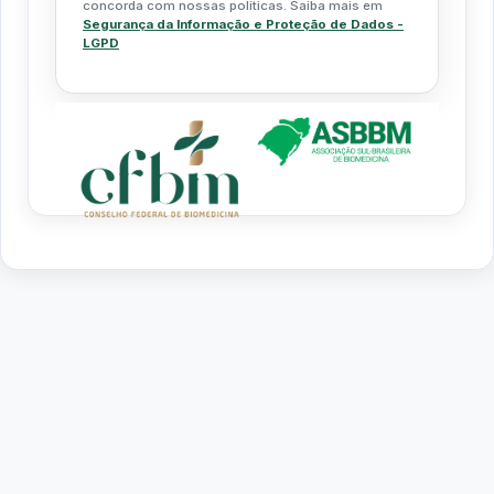
concorda com nossas políticas. Saiba mais em
Segurança da Informação e Proteção de Dados -
LGPD