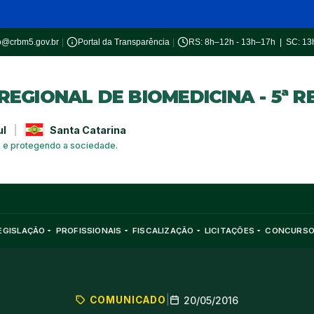
o@crbm5.gov.br
|
Portal da Transparência
|
RS: 8h–12h - 13h–17h | SC: 1
EGIONAL DE BIOMEDICINA - 5ª R
ul
|
Santa Catarina
a e protegendo a sociedade.
EGISLAÇÃO
PROFISSIONAIS
FISCALIZAÇÃO
LICITAÇÕES
CONCURS
COMUNICADO
|
20/05/2016