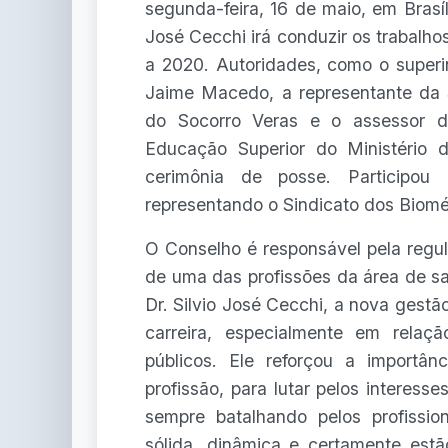
segunda-feira, 16 de maio, em Brasíl
José Cecchi irá conduzir os trabalh
a 2020. Autoridades, como o superi
Jaime Macedo, a representante da S
do Socorro Veras e o assessor d
Educação Superior do Ministério 
cerimônia de posse. Participou
representando o Sindicato dos Bioméd
O Conselho é responsável pela regu
de uma das profissões da área de s
Dr. Silvio José Cecchi, a nova gestã
carreira, especialmente em rela
públicos. Ele reforçou a import
profissão, para lutar pelos interes
sempre batalhando pelos profissi
sólida, dinâmica e certamente estã