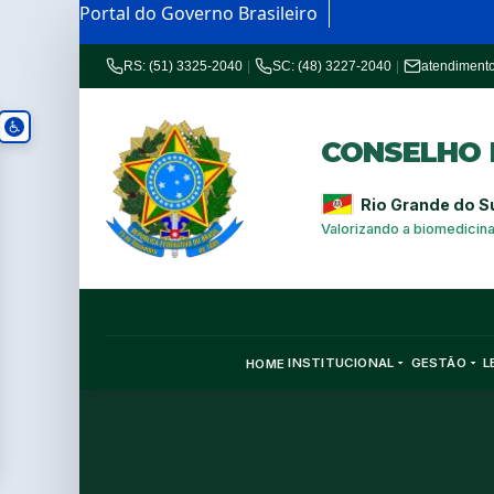
Portal do Governo Brasileiro
RS: (51) 3325-2040
|
SC: (48) 3227-2040
|
atendiment
CONSELHO R
Rio Grande do S
Valorizando a biomedicin
INSTITUCIONAL
GESTÃO
L
HOME