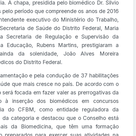
ia. A chapa, presidida pelo biomédico Dr. Silvio
os pelo período que compreende os anos de 2016
ntendente executivo do Ministério do Trabalho,
ecretaria de Saúde do Distrito Federal, Maria
a Secretaria de Regulação e Supervisão da
da Educação, Rubens Martins, prestigiaram a
 ainda da solenidade, João Alves Moreira
icos do Distrito Federal.
lamentação e pela condução de 37 habilitações
aúde que mais cresce no país. De acordo com o
o será focada em fazer valer as prerrogativas da
ção à inserção dos biomédicos em concursos
ância do CFBM, como entidade reguladora da
ses da categoria e destacou que o Conselho está
onais da Biomedicina, que têm uma formação
o preparados para exercer suas atividades na