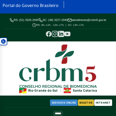
Portal do Governo Brasileiro
RS: (51) 3325-2040
SC: (48) 3227-2040
atendimento@crbm5.gov.br
RS: 8h–12h - 13h–17h | SC: 13h–17h
Rio Grande do Sul
|
Santa Catarina
SERVIÇOS ONLINE
BOLETOS
INTRANET