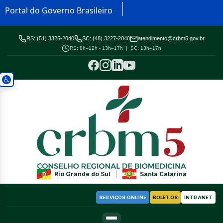
Portal do Governo Brasileiro
RS: (51) 3325-2040
SC: (48) 3227-2040
atendimento@crbm5.gov.br
RS: 8h–12h - 13h–17h | SC: 13h–17h
Rio Grande do Sul
|
Santa Catarina
SERVIÇOS ONLINE
BOLETOS
INTRANET