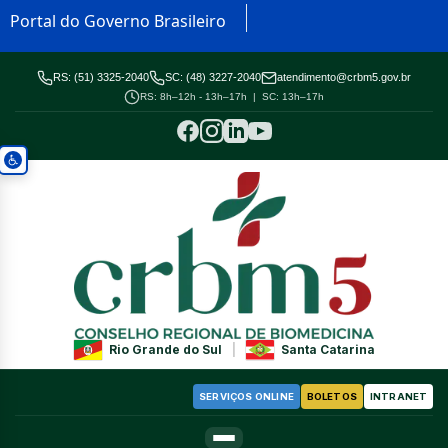
Portal do Governo Brasileiro
RS: (51) 3325-2040
SC: (48) 3227-2040
atendimento@crbm5.gov.br
RS: 8h–12h - 13h–17h | SC: 13h–17h
Rio Grande do Sul
|
Santa Catarina
SERVIÇOS ONLINE
BOLETOS
INTRANET