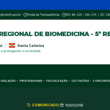
o@crbm5.gov.br
|
Portal da Transparência
|
RS: 8h–12h - 13h–17h | SC: 1
EGIONAL DE BIOMEDICINA - 5ª R
ul
|
Santa Catarina
a e protegendo a sociedade.
EGISLAÇÃO
PROFISSIONAIS
FISCALIZAÇÃO
LICITAÇÕES
CONCURS
COMUNICADO
|
10/01/2018