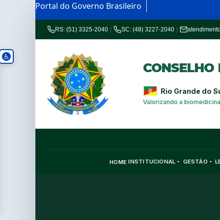
Portal do Governo Brasileiro
RS: (51) 3325-2040
|
SC: (48) 3227-2040
|
atendiment
CONSELHO R
Rio Grande do S
Valorizando a biomedicin
INSTITUCIONAL
GESTÃO
L
HOME