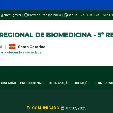
o@crbm5.gov.br
|
Portal da Transparência
|
RS: 8h–12h - 13h–17h | SC: 1
EGIONAL DE BIOMEDICINA - 5ª R
ul
|
Santa Catarina
a e protegendo a sociedade.
EGISLAÇÃO
PROFISSIONAIS
FISCALIZAÇÃO
LICITAÇÕES
CONCURS
COMUNICADO
|
07/07/2025