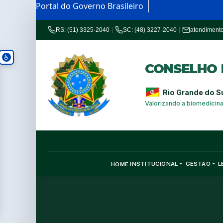
Portal do Governo Brasileiro
RS: (51) 3325-2040
|
SC: (48) 3227-2040
|
atendiment
CONSELHO R
Rio Grande do S
Valorizando a biomedicin
INSTITUCIONAL
GESTÃO
L
HOME