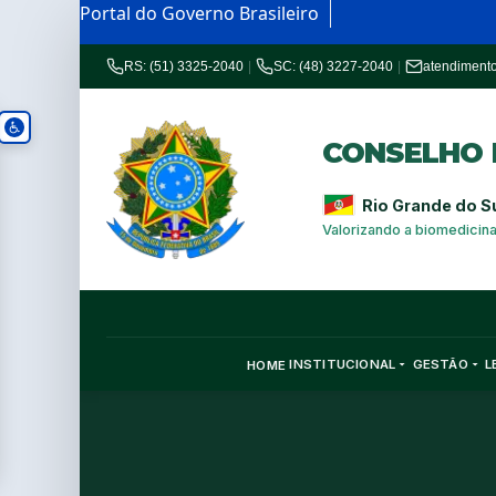
Portal do Governo Brasileiro
RS: (51) 3325-2040
|
SC: (48) 3227-2040
|
atendiment
CONSELHO R
Rio Grande do S
Valorizando a biomedicin
INSTITUCIONAL
GESTÃO
L
HOME