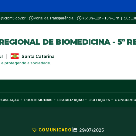
o@crbm5.gov.br
|
Portal da Transparência
|
RS: 8h–12h - 13h–17h | SC: 1
EGIONAL DE BIOMEDICINA - 5ª R
ul
|
Santa Catarina
a e protegendo a sociedade.
EGISLAÇÃO
PROFISSIONAIS
FISCALIZAÇÃO
LICITAÇÕES
CONCURS
COMUNICADO
|
29/07/2025