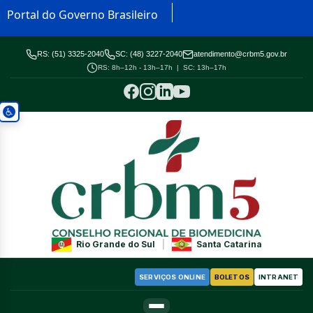
Portal do Governo Brasileiro
RS: (51) 3325-2040
SC: (48) 3227-2040
atendimento@crbm5.gov.br
RS: 8h–12h - 13h–17h | SC: 13h–17h
Rio Grande do Sul
|
Santa Catarina
SERVIÇOS ONLINE
BOLETOS
INTRANET