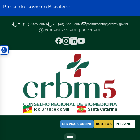
Portal do Governo Brasileiro
RS: (51) 3325-2040
SC: (48) 3227-2040
atendimento@crbm5.gov.br
RS: 8h–12h - 13h–17h | SC: 13h–17h
Rio Grande do Sul
|
Santa Catarina
SERVIÇOS ONLINE
BOLETOS
INTRANET