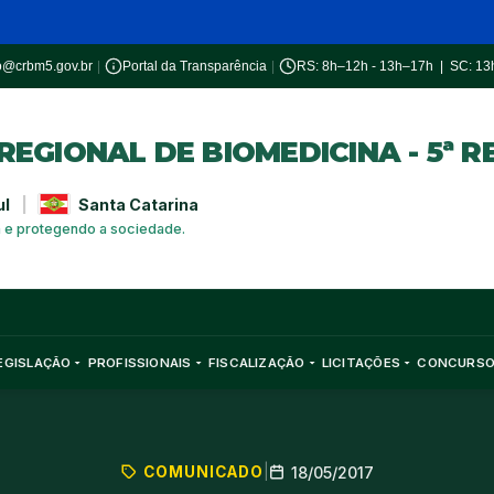
o@crbm5.gov.br
|
Portal da Transparência
|
RS: 8h–12h - 13h–17h | SC: 1
EGIONAL DE BIOMEDICINA - 5ª R
ul
|
Santa Catarina
a e protegendo a sociedade.
EGISLAÇÃO
PROFISSIONAIS
FISCALIZAÇÃO
LICITAÇÕES
CONCURS
COMUNICADO
|
18/05/2017