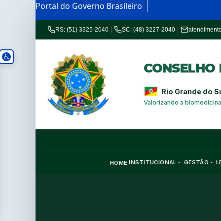
Portal do Governo Brasileiro
RS: (51) 3325-2040
|
SC: (48) 3227-2040
|
atendiment
CONSELHO R
Rio Grande do S
Valorizando a biomedicin
INSTITUCIONAL
GESTÃO
L
HOME