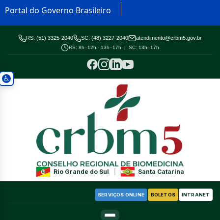
Portal do Governo Brasileiro
RS: (51) 3325-2040
SC: (48) 3227-2040
atendimento@crbm5.gov.br
RS: 8h–12h - 13h–17h | SC: 13h–17h
Rio Grande do Sul
|
Santa Catarina
SERVIÇOS ONLINE
BOLETOS
INTRANET