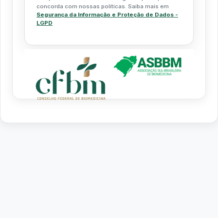
concorda com nossas políticas. Saiba mais em
Segurança da Informação e Proteção de Dados -
LGPD