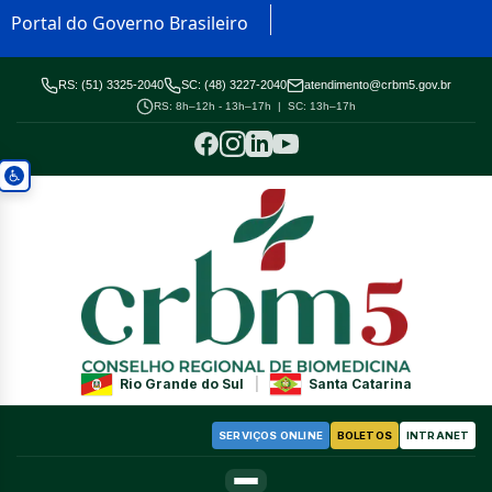
Portal do Governo Brasileiro
RS: (51) 3325-2040
SC: (48) 3227-2040
atendimento@crbm5.gov.br
RS: 8h–12h - 13h–17h | SC: 13h–17h
Rio Grande do Sul
|
Santa Catarina
SERVIÇOS ONLINE
BOLETOS
INTRANET