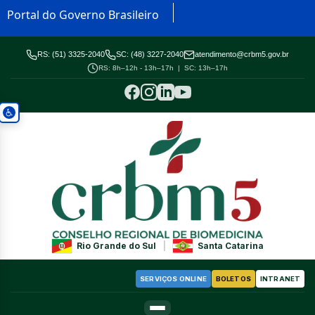
Portal do Governo Brasileiro
RS: (51) 3325-2040
SC: (48) 3227-2040
atendimento@crbm5.gov.br
RS: 8h–12h - 13h–17h | SC: 13h–17h
Rio Grande do Sul
|
Santa Catarina
SERVIÇOS ONLINE
BOLETOS
INTRANET