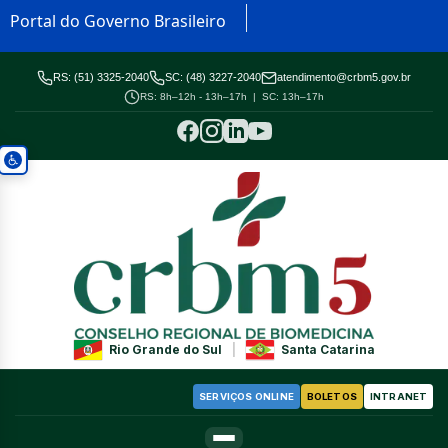
Portal do Governo Brasileiro
RS: (51) 3325-2040
SC: (48) 3227-2040
atendimento@crbm5.gov.br
RS: 8h–12h - 13h–17h | SC: 13h–17h
Rio Grande do Sul
|
Santa Catarina
SERVIÇOS ONLINE
BOLETOS
INTRANET