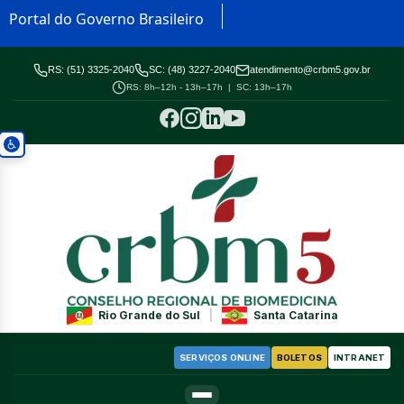
Portal do Governo Brasileiro
RS: (51) 3325-2040
SC: (48) 3227-2040
atendimento@crbm5.gov.br
RS: 8h–12h - 13h–17h | SC: 13h–17h
Rio Grande do Sul
|
Santa Catarina
SERVIÇOS ONLINE
BOLETOS
INTRANET