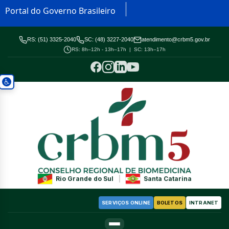
Portal do Governo Brasileiro
RS: (51) 3325-2040
SC: (48) 3227-2040
atendimento@crbm5.gov.br
RS: 8h–12h - 13h–17h | SC: 13h–17h
Rio Grande do Sul
|
Santa Catarina
SERVIÇOS ONLINE
BOLETOS
INTRANET