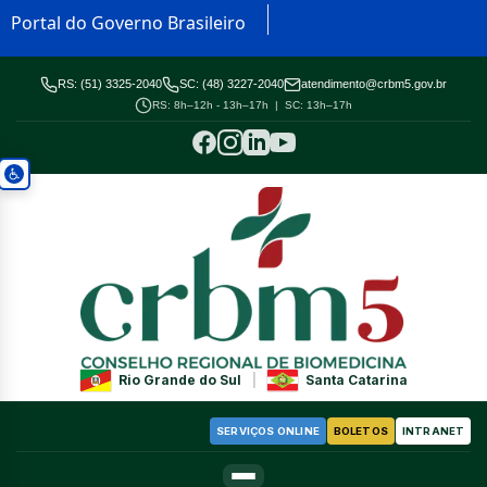
Portal do Governo Brasileiro
RS: (51) 3325-2040
SC: (48) 3227-2040
atendimento@crbm5.gov.br
RS: 8h–12h - 13h–17h | SC: 13h–17h
Rio Grande do Sul
|
Santa Catarina
SERVIÇOS ONLINE
BOLETOS
INTRANET