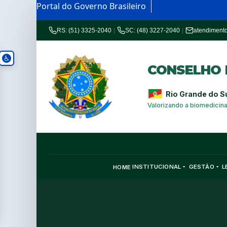
Portal do Governo Brasileiro
RS: (51) 3325-2040
|
SC: (48) 3227-2040
|
atendiment
CONSELHO R
Rio Grande do S
Valorizando a biomedicin
INSTITUCIONAL
GESTÃO
L
HOME