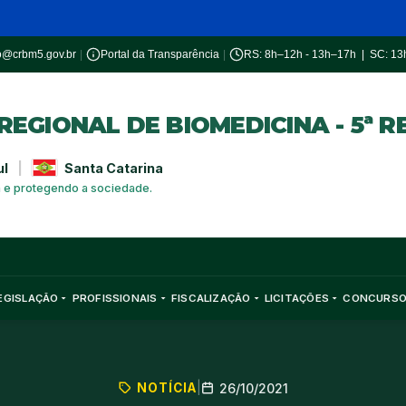
o@crbm5.gov.br
|
Portal da Transparência
|
RS: 8h–12h - 13h–17h | SC: 1
EGIONAL DE BIOMEDICINA - 5ª R
ul
|
Santa Catarina
a e protegendo a sociedade.
EGISLAÇÃO
PROFISSIONAIS
FISCALIZAÇÃO
LICITAÇÕES
CONCURS
NOTÍCIA
|
26/10/2021