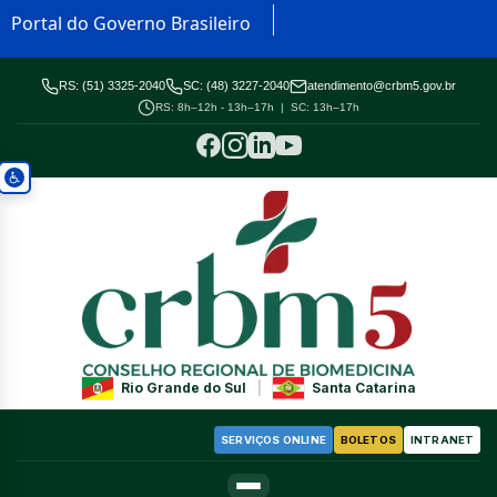
Portal do Governo Brasileiro
RS: (51) 3325-2040
SC: (48) 3227-2040
atendimento@crbm5.gov.br
RS: 8h–12h - 13h–17h | SC: 13h–17h
Rio Grande do Sul
|
Santa Catarina
SERVIÇOS ONLINE
BOLETOS
INTRANET