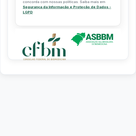
concorda com nossas políticas. Saiba mais em
Segurança da Informação e Proteção de Dados -
LGPD