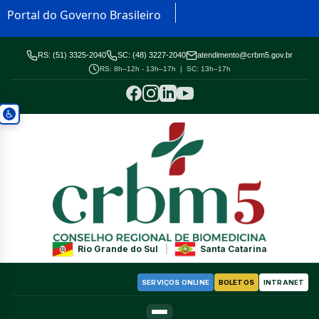
Portal do Governo Brasileiro
RS: (51) 3325-2040
SC: (48) 3227-2040
atendimento@crbm5.gov.br
RS: 8h–12h - 13h–17h | SC: 13h–17h
Rio Grande do Sul
|
Santa Catarina
SERVIÇOS ONLINE
BOLETOS
INTRANET