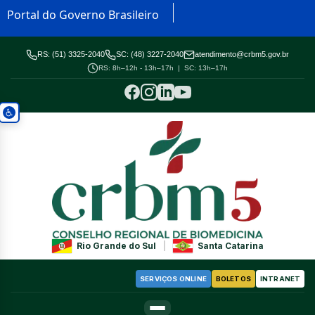
Portal do Governo Brasileiro
RS: (51) 3325-2040
SC: (48) 3227-2040
atendimento@crbm5.gov.br
RS: 8h–12h - 13h–17h | SC: 13h–17h
Rio Grande do Sul
|
Santa Catarina
SERVIÇOS ONLINE
BOLETOS
INTRANET