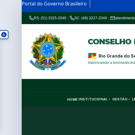
Portal do Governo Brasileiro
RS: (51) 3325-2040
|
SC: (48) 3227-2040
|
atendiment
CONSELHO R
Rio Grande do S
Valorizando a biomedicin
INSTITUCIONAL
GESTÃO
L
HOME