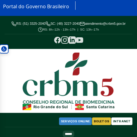
Portal do Governo Brasileiro
RS: (51) 3325-2040
SC: (48) 3227-2040
atendimento@crbm5.gov.br
RS: 8h–12h - 13h–17h | SC: 13h–17h
Rio Grande do Sul
|
Santa Catarina
SERVIÇOS ONLINE
BOLETOS
INTRANET