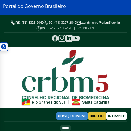
Portal do Governo Brasileiro
RS: (51) 3325-2040
SC: (48) 3227-2040
atendimento@crbm5.gov.br
RS: 8h–12h - 13h–17h | SC: 13h–17h
Rio Grande do Sul
|
Santa Catarina
SERVIÇOS ONLINE
BOLETOS
INTRANET