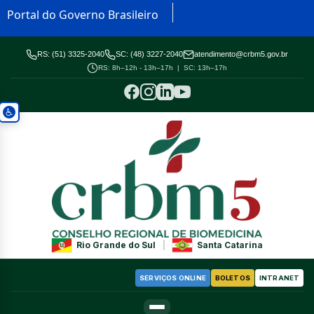
Portal do Governo Brasileiro
RS: (51) 3325-2040
SC: (48) 3227-2040
atendimento@crbm5.gov.br
RS: 8h–12h - 13h–17h | SC: 13h–17h
Rio Grande do Sul
|
Santa Catarina
SERVIÇOS ONLINE
BOLETOS
INTRANET