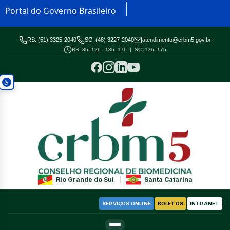
Portal do Governo Brasileiro
RS: (51) 3325-2040
SC: (48) 3227-2040
atendimento@crbm5.gov.br
RS: 8h–12h - 13h–17h | SC: 13h–17h
Rio Grande do Sul
|
Santa Catarina
SERVIÇOS ONLINE
BOLETOS
INTRANET