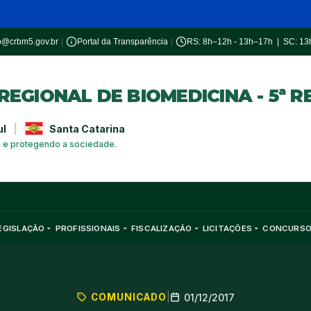
o@crbm5.gov.br
|
Portal da Transparência
|
RS: 8h–12h - 13h–17h | SC: 1
EGIONAL DE BIOMEDICINA - 5ª R
ul
|
Santa Catarina
a e protegendo a sociedade.
EGISLAÇÃO
PROFISSIONAIS
FISCALIZAÇÃO
LICITAÇÕES
CONCURS
COMUNICADO
|
01/12/2017