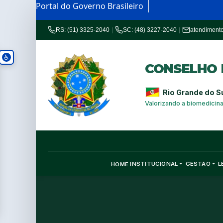
Portal do Governo Brasileiro
RS: (51) 3325-2040
|
SC: (48) 3227-2040
|
atendiment
CONSELHO R
Rio Grande do S
Valorizando a biomedicin
INSTITUCIONAL
GESTÃO
L
HOME