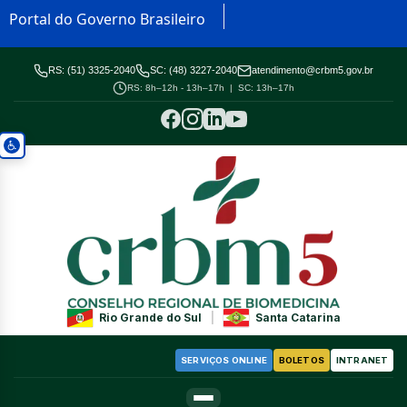
Portal do Governo Brasileiro
RS: (51) 3325-2040
SC: (48) 3227-2040
atendimento@crbm5.gov.br
RS: 8h–12h - 13h–17h | SC: 13h–17h
Rio Grande do Sul
|
Santa Catarina
SERVIÇOS ONLINE
BOLETOS
INTRANET