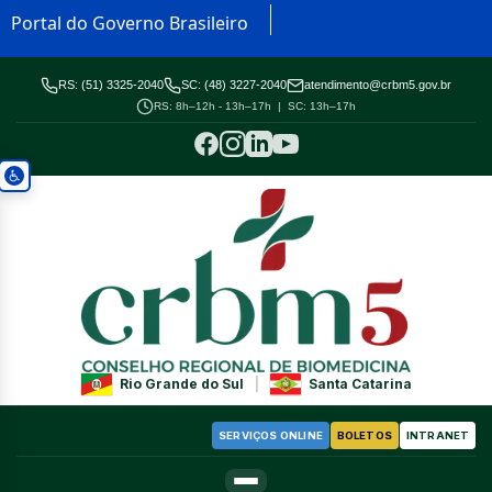
Portal do Governo Brasileiro
RS: (51) 3325-2040
SC: (48) 3227-2040
atendimento@crbm5.gov.br
RS: 8h–12h - 13h–17h | SC: 13h–17h
Rio Grande do Sul
|
Santa Catarina
SERVIÇOS ONLINE
BOLETOS
INTRANET