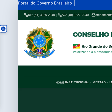
Portal do Governo Brasileiro
RS: (51) 3325-2040
|
SC: (48) 3227-2040
|
atendiment
CONSELHO R
Rio Grande do S
Valorizando a biomedicin
INSTITUCIONAL
GESTÃO
L
HOME