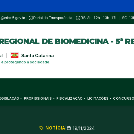
o@crbm5.gov.br
|
Portal da Transparência
|
RS: 8h–12h - 13h–17h | SC: 1
EGIONAL DE BIOMEDICINA - 5ª R
ul
|
Santa Catarina
a e protegendo a sociedade.
EGISLAÇÃO
PROFISSIONAIS
FISCALIZAÇÃO
LICITAÇÕES
CONCURS
NOTÍCIA
|
19/11/2024