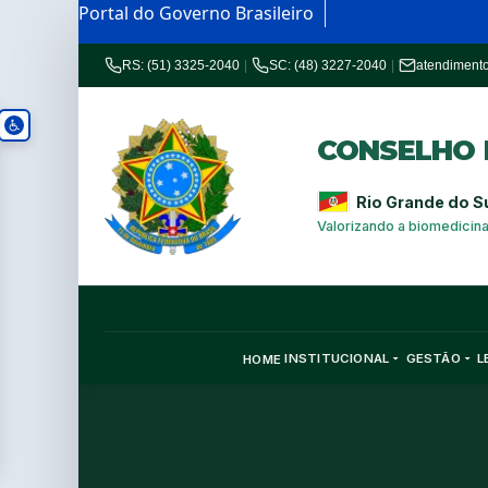
Portal do Governo Brasileiro
RS: (51) 3325-2040
|
SC: (48) 3227-2040
|
atendiment
CONSELHO R
Rio Grande do S
Valorizando a biomedicin
INSTITUCIONAL
GESTÃO
L
HOME