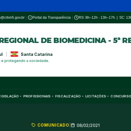
o@crbm5.gov.br
|
Portal da Transparência
|
RS: 8h–12h - 13h–17h | SC: 1
EGIONAL DE BIOMEDICINA - 5ª R
ul
|
Santa Catarina
a e protegendo a sociedade.
EGISLAÇÃO
PROFISSIONAIS
FISCALIZAÇÃO
LICITAÇÕES
CONCURS
COMUNICADO
|
08/02/2021