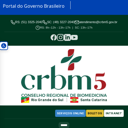
Portal do Governo Brasileiro
RS: (51) 3325-2040
SC: (48) 3227-2040
atendimento@crbm5.gov.br
RS: 8h–12h - 13h–17h | SC: 13h–17h
Rio Grande do Sul
|
Santa Catarina
SERVIÇOS ONLINE
BOLETOS
INTRANET