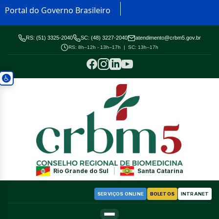
Portal do Governo Brasileiro
RS: (51) 3325-2040
SC: (48) 3227-2040
atendimento@crbm5.gov.br
RS: 8h–12h - 13h–17h | SC: 13h–17h
Rio Grande do Sul
|
Santa Catarina
SERVIÇOS ONLINE
BOLETOS
INTRANET