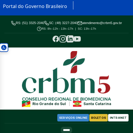
Portal do Governo Brasileiro
RS: (51) 3325-2040
SC: (48) 3227-2040
atendimento@crbm5.gov.br
RS: 8h–12h - 13h–17h | SC: 13h–17h
Rio Grande do Sul
|
Santa Catarina
SERVIÇOS ONLINE
BOLETOS
INTRANET