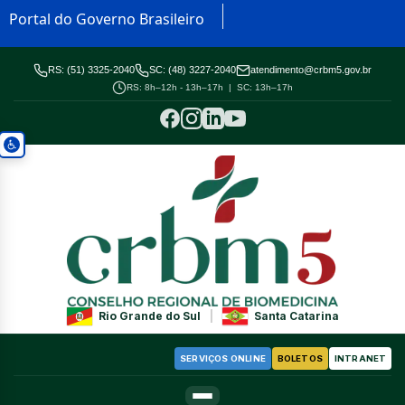
Portal do Governo Brasileiro
RS: (51) 3325-2040
SC: (48) 3227-2040
atendimento@crbm5.gov.br
RS: 8h–12h - 13h–17h | SC: 13h–17h
Rio Grande do Sul
|
Santa Catarina
SERVIÇOS ONLINE
BOLETOS
INTRANET