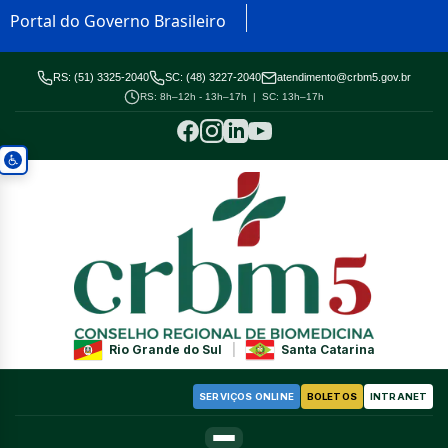
Portal do Governo Brasileiro
RS: (51) 3325-2040
SC: (48) 3227-2040
atendimento@crbm5.gov.br
RS: 8h–12h - 13h–17h | SC: 13h–17h
Rio Grande do Sul
|
Santa Catarina
SERVIÇOS ONLINE
BOLETOS
INTRANET