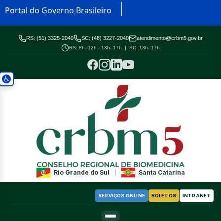
Portal do Governo Brasileiro
RS: (51) 3325-2040
SC: (48) 3227-2040
atendimento@crbm5.gov.br
RS: 8h–12h - 13h–17h | SC: 13h–17h
Rio Grande do Sul
|
Santa Catarina
SERVIÇOS ONLINE
BOLETOS
INTRANET