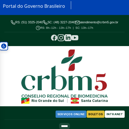
Portal do Governo Brasileiro
RS: (51) 3325-2040
SC: (48) 3227-2040
atendimento@crbm5.gov.br
RS: 8h–12h - 13h–17h | SC: 13h–17h
Rio Grande do Sul
|
Santa Catarina
SERVIÇOS ONLINE
BOLETOS
INTRANET