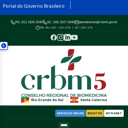
Portal do Governo Brasileiro
RS: (51) 3325-2040
SC: (48) 3227-2040
atendimento@crbm5.gov.br
RS: 8h–12h - 13h–17h | SC: 13h–17h
Rio Grande do Sul
|
Santa Catarina
SERVIÇOS ONLINE
BOLETOS
INTRANET