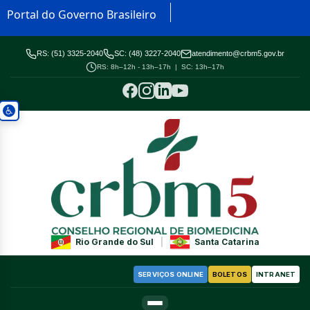
Portal do Governo Brasileiro
RS: (51) 3325-2040
SC: (48) 3227-2040
atendimento@crbm5.gov.br
RS: 8h–12h - 13h–17h | SC: 13h–17h
Rio Grande do Sul
|
Santa Catarina
SERVIÇOS ONLINE
BOLETOS
INTRANET