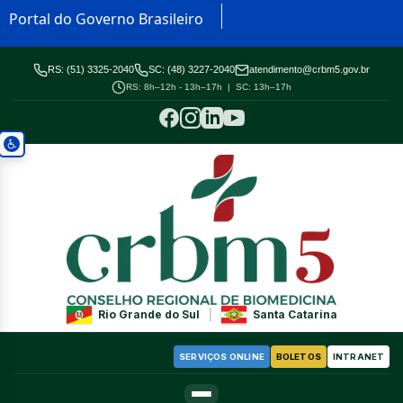
Portal do Governo Brasileiro
RS: (51) 3325-2040
SC: (48) 3227-2040
atendimento@crbm5.gov.br
RS: 8h–12h - 13h–17h | SC: 13h–17h
Rio Grande do Sul
|
Santa Catarina
SERVIÇOS ONLINE
BOLETOS
INTRANET